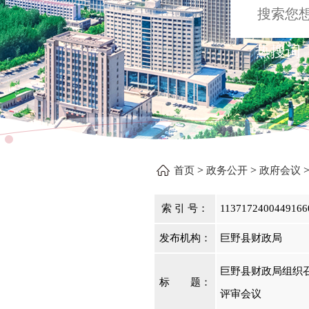
热搜词 
>
>
首页
政务公开
政府会议
索 引 号：
1137172400449166
发布机构：
巨野县财政局
巨野县财政局组织
标 题：
评审会议