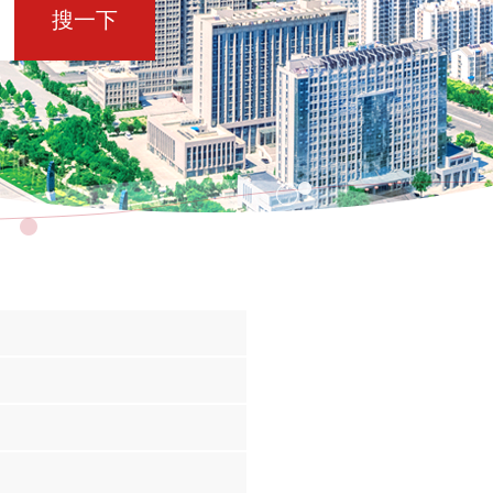
搜一下
日
日