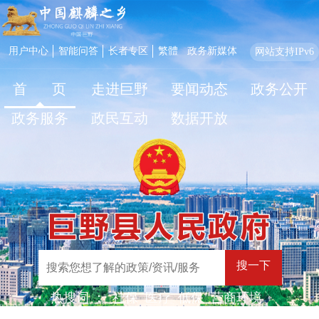
用户中心
智能问答
长者专区
繁體
政务新媒体
网站支持IPv6
首 页
走进巨野
要闻动态
政务公开
政务服务
政民互动
数据开放
搜一下
热搜词 ：
社保
医疗
低保
营商环境