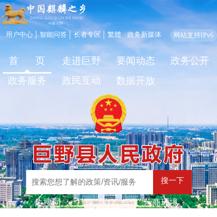
用户中心
智能问答
长者专区
繁體
政务新媒体
网站支持IPv6
首 页
走进巨野
要闻动态
政务公开
政务服务
政民互动
数据开放
搜一下
热搜词 ：
社保
医疗
低保
营商环境