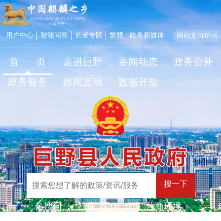
用户中心
智能问答
长者专区
繁體
政务新媒体
网站支持IPv6
首 页
走进巨野
要闻动态
政务公开
政务服务
政民互动
数据开放
搜一下
热搜词 ：
社保
医疗
低保
营商环境