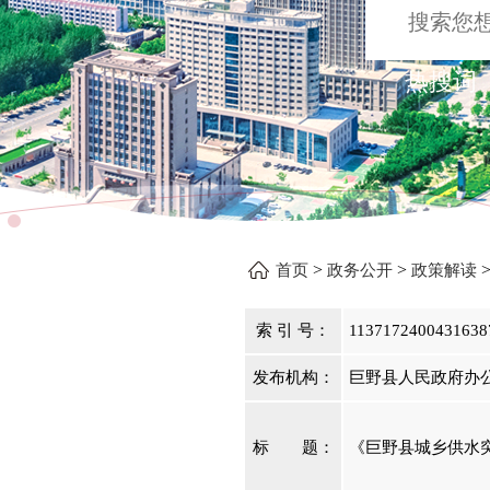
热搜词 
>
>
首页
政务公开
政策解读
索 引 号：
1137172400431638
发布机构：
巨野县人民政府办
标 题：
《巨野县城乡供水