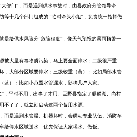
“大部门”，而是遇到供水事故时，由县政府分管领导牵
防等十几个部门组成的 “临时牵头小组”，负责统一指挥做
就是给供水风险分
“危险程度”，像天气预报的暴雨预警一
源被大量有毒物质污染，马上要全面停水；
二级
很严重
坏，大部分区域要停水；
三级
较重（
黄
）：比如局部水管
（蓝）
：比如小范围水管漏水，影响几户人家。
缸”，平时不用，出事了才用。巨野县指定了
麒麟湖、尚村
用不了了，就立刻启动这两个备用水源。
，而是遇到水管爆、机器坏时，会调动专业队伍、消防车
车给停水区域送水，优先保证大家喝水、做饭。