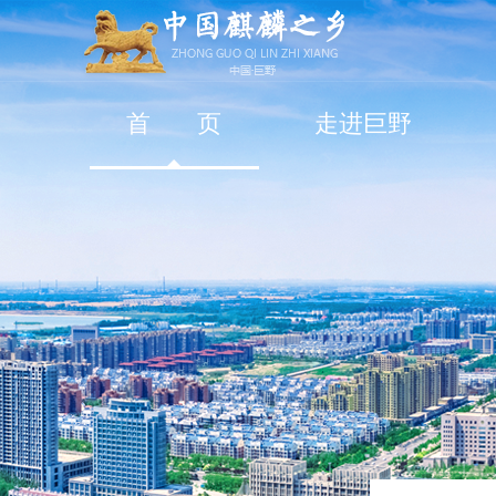
首 页
走进巨野