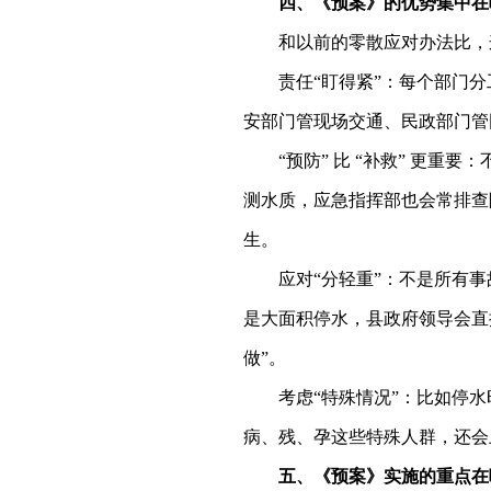
四、
《
预案
》
的优势集中在
和以前的零散应对办法比，
责任
“盯得紧”：每个部门
分
安部门管现场交通、民政部门管
“预防” 比 “补救” 更
测水质，应急指挥部也会常排查
生。
应对
“分轻重”：不是所有
是大面积停水，县政府领导会直接
做”。
考虑
“特殊情况”：比如停
病、残、孕这些特殊人群，还会
五、
《
预案》
实施的重点
在