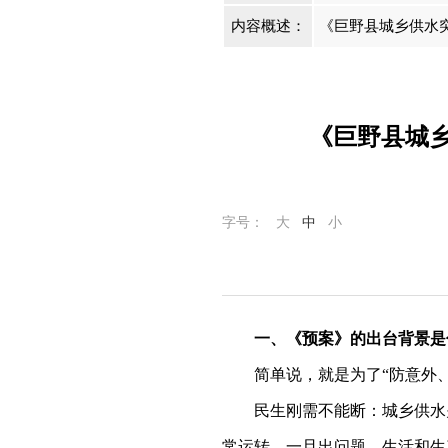
内容概述：
《巨野县城乡供水
《巨野县城
字号：
大
中
小
一、
《
预案》的
出台背景
是
简单说，就是为了
“防意外
民生刚需不能断：城乡供水
常运转，一旦出问题，生活和生