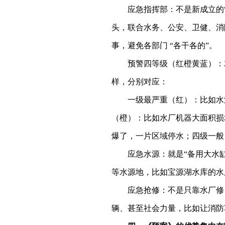
应急指挥部：不是新成立的
头，联合水务、公安、卫健、消
事，避免各部门 “各干各的”。
预警四等级（红橙黄蓝）：
样
，
分别对应
：
一级
最严重
（红）
：比如水
（橙）
：比如水厂机器大面积损
爆了，一片区域停水；
四级一般
应急水源：就是
“备用大水
等水源地
，
比如宝源湖水库的水
应急抢修：不是只靠水厂修
辆、甚至社会力量，比如让消防