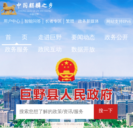
用户中心
智能问答
长者专区
繁體
政务新媒体
网站支持IPv6
首 页
走进巨野
要闻动态
政务公开
政务服务
政民互动
数据开放
搜一下
热搜词 ：
社保
医疗
低保
营商环境