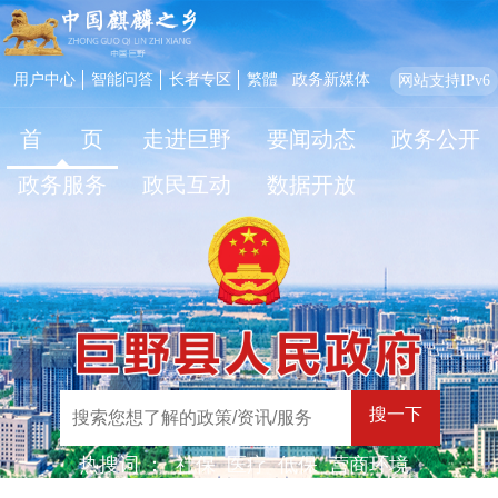
用户中心
智能问答
长者专区
繁體
政务新媒体
网站支持IPv6
首 页
走进巨野
要闻动态
政务公开
政务服务
政民互动
数据开放
搜一下
热搜词 ：
社保
医疗
低保
营商环境