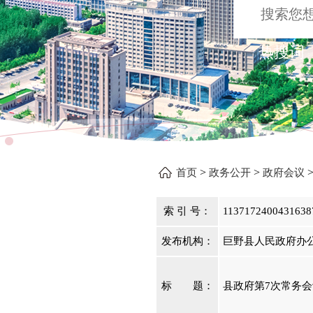
热搜词 
>
>
首页
政务公开
政府会议
索 引 号：
1137172400431638
发布机构：
巨野县人民政府办
标 题：
县政府第7次常务