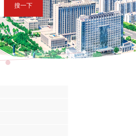
搜一下
日
日