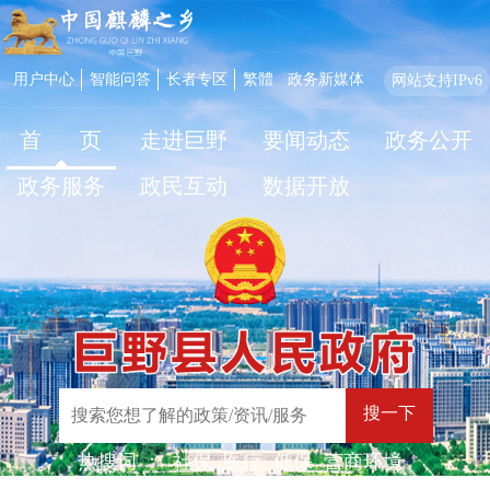
用户中心
智能问答
长者专区
繁體
政务新媒体
网站支持IPv6
首 页
走进巨野
要闻动态
政务公开
政务服务
政民互动
数据开放
搜一下
热搜词 ：
社保
医疗
低保
营商环境